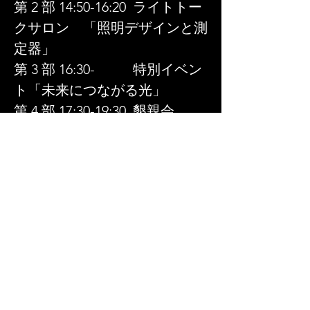
第 2 部 14:50-16:20  ライトトー
クサロン　「照明デザインと測
定器」
第 3 部 16:30-           特別イベン
ト「未来につながる光」
第 4 部 17:30-19:30  懇親会　
「照明の未来」
詳細はこちらをご覧ください
251120照明デザイナーズ・フェス2025_スケジュー
.pdf
ダウンロード：PDF • 197KB
Previous
Next